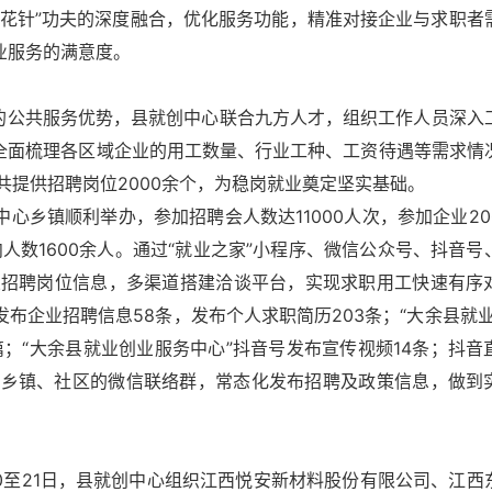
绣花针”功夫的深度融合，优化服务功能，精准对接企业与求职者
业服务的满意度。
台的公共服务优势，县就创中心联合九方人才，组织工作人员深入
，全面梳理各区域企业的用工数量、行业工种、工资待遇等需求情
提供招聘岗位2000余个，为稳岗就业奠定坚实基础。
中心乡镇顺利举办，参加招聘会人数达11000人次，参加企业20
人数1600余人。通过“就业之家”小程序、微信公众号、抖音号
业招聘岗位信息，多渠道搭建洽谈平台，实现求职用工快速有序
布企业招聘信息58条，发布个人求职简历203条；“大余县就业
；“大余县就业创业服务中心”抖音号发布宣传视频14条；抖音
业和乡镇、社区的微信联络群，常态化发布招聘及政策信息，做到
20至21日，县就创中心组织江西悦安新材料股份有限公司、江西