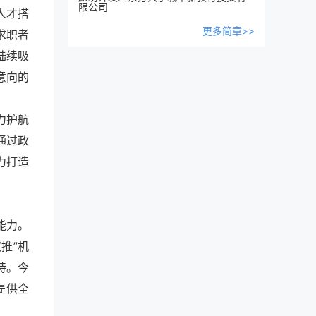
限公司
人才搭
更多简章>>
求职者
陆续吸
意向的
力护航
通过政
力打造
能力。
推”机
持。今
提供全