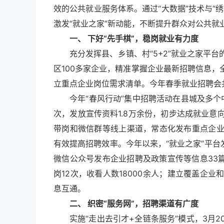
效的公共就业服务体系。通过“大数据”技术与“
激发“就业之家”新动能，不断提升群众对公共就
一、 下好“先手棋”，稳岗就业有力度
充分发挥县、乡镇、村“5+2”就业之家平
区100多家企业，精准掌握企业最新招聘信息
立重点企业岗位需求清单。今年春季就业招聘会共
今年“春风行动”集中招聘活动在县城及多个
次，发放宣传资料1.8万余份，初步达成就业意向
带岗和微信群等线上渠道，常态化发布重点企
有效提高招聘效率。今年以来，“就业之家”平台发
微信公众号发布企业招聘及政策宣传等信息33篇
岗12次，收看人数18000余人；建立覆盖企
息互通。
二、 织密“服务网”，招聘渠道有广度
实施“走出去引才+全链条服务”模式，3月