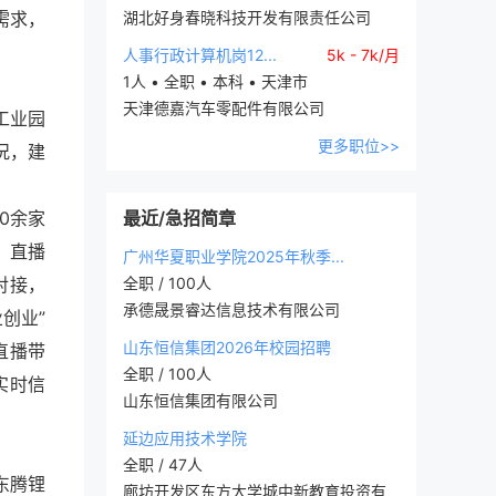
需求，
湖北好身春晓科技开发有限责任公司
人事行政计算机岗12...
5k - 7k/月
1人 • 全职 • 本科 • 天津市
天津德嘉汽车零配件有限公司
工业园
更多职位>>
况，建
0余家
最近/急招简章
、直播
广州华夏职业学院2025年秋季...
对接，
全职 / 100人
承德晟景睿达信息技术有限公司
创业”
山东恒信集团2026年校园招聘
直播带
全职 / 100人
实时信
山东恒信集团有限公司
延边应用技术学院
全职 / 47人
东腾锂
廊坊开发区东方大学城中新教育投资有