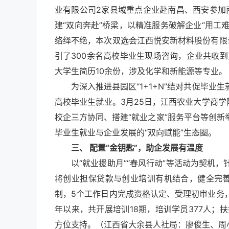
业有限公司2家县域重点企业赴南昌、西安参加
建“双向奔赴”桥梁，以精准服务破解企业“用工
络绎不绝，本次双选会江西悦安新材料股份有限
引了300余名高校毕业生现场咨询，企业共收
大学生简历10余份，涉及化学和新能源等专业。
为深入推进县园区“1+1+N”结对共促毕
高校毕业生就业。3月25日，江西农业大学商学院
校企三方协同、搭建“就业之家”服务平台等创
毕业生就业与企业发展的“双向赋能”生态圈。
三、 配置“金钥匙”，助企发展有温度
以“就业援助月”“春风行动”等活动为契机
将创业担保贷款与创业培训有机结合，健全完善
制，5个工作日内完成资格认定、受理初审业务
年以来，共开展培训18期，培训学员377人；扶
方位支持。
（江西省大余县人社局：廖俊生、周