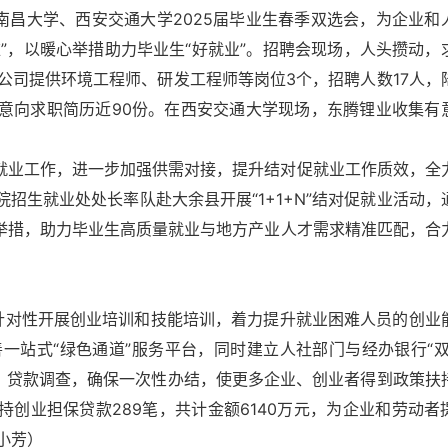
南昌大学、西安交通大学2025届毕业生春季双选会，为企业和
难”，以暖心举措助力毕业生“好就业”。招聘会现场，人头攒动，
公司提供环境工程师、研发工程师等岗位3个，招聘人数17人，
到意向求职简历近90份。在西安交通大学现场，东腾锂业收集有
业生就业工作，进一步加强供需对接，提升结对促就业工作质效，全
招生就业处处长率队赴大余县开展“1+1+N”结对促就业活动，
新举措，助力毕业生高质量就业与地方产业人才需求精准匹配，合
，针对性开展创业培训和技能培训，着力提升就业困难人员的创业
一站式“绿色通道”服务平台，同时建立人社部门与经办银行“双
，贷款调查，确保一次性办结，使更多企业、创业者得到政策扶
持创业担保贷款289笔，共计金额6140万元，为企业和劳动者
小芳
‌‌‌）