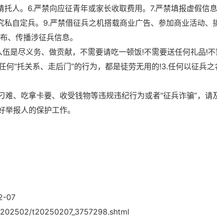
请托人。6.严禁向应征青年或家长收取费用。7.严禁填报虚假信
究私自定兵。9.严禁借征兵之机搭载商业广告、参加商业活动、
发布、传播涉征兵信息。
入伍是尽义务、做贡献，不需要请吃一顿饭!不需要送任何礼品!不
任何“托关系、走后门”的行为，都是徒劳无用的!3.任何以征兵之
刁难、吃拿卡要、收受钱物等违规违纪行为或者“征兵诈骗”，请
好举报人的保护工作。
-07
202502/t20250207_3757298.shtml