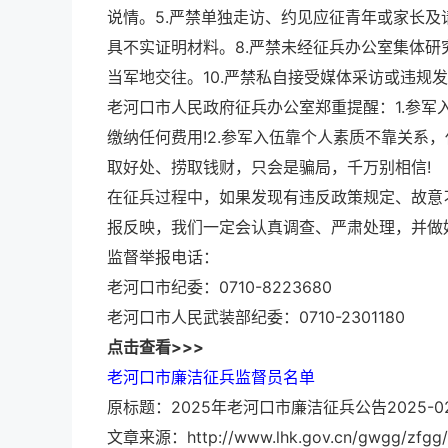
说情。5.严禁单独走访、约见应征青年或家长及
具不实证明材料。8.严禁未经征兵办公室集体研
当军地交往。10.严禁私自接受媒体采访或违规
老河口市人民政府征兵办公室郑重提醒：1.参军
缴纳任何费用!2.参军入伍靠个人素质不靠关系，
取好处、捞取钱财，只会是骗局，千万别相信!
在征兵过程中，如果发现有违反政策规定、故意
报反映，我们一定会认真调查、严肃处理，并做
监督举报电话：
老河口市纪委：0710-8223680
老河口市人民武装部纪委：0710-2301180
点击查看>>>
老河口市廉洁征兵监督员名单
原标题：2025年老河口市廉洁征兵公告2025-02
文章来源：http://www.lhk.gov.cn/gwgg/zfgg/