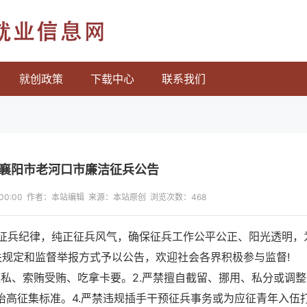
就业信息网
就创政策
下载中心
联系我们
北襄阳市老河口市廉洁征兵公告
13:00:00 作者：本站编辑 来源：本站原创 浏览次数：
468
征兵纪律，纯正征兵风气，确保征兵工作公平公正、阳光透明，
关规定和监督举报方式予以公告，欢迎社会各界积极参与监督!
权谋私、索贿受贿、吃拿卡要。2.严禁擅自截留、挪用、私分或调
抬高征集标准。4.严禁违规插手干预征兵事务或为应征青年入伍