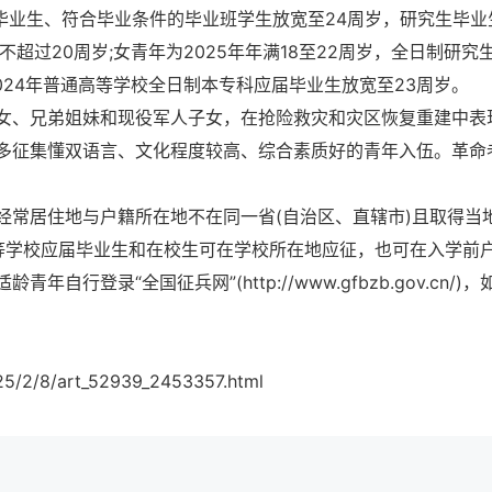
专科毕业生、符合毕业条件的毕业班学生放宽至24周岁，研究生毕业
超过20周岁;女青年为2025年年满18至22周岁，全日制研究
024年普通高等学校全日制本专科应届毕业生放宽至23周岁。
女、兄弟姐妹和现役军人子女，在抢险救灾和灾区恢复重建中表
多征集懂双语言、文化程度较高、综合素质好的青年入伍。革命
经常居住地与户籍所在地不在同一省(自治区、直辖市)且取得当
等学校应届毕业生和在校生可在学校所在地应征，也可在入学前
登录“全国征兵网”(http://www.gfbzb.gov.cn/)，
25/2/8/art_52939_2453357.html