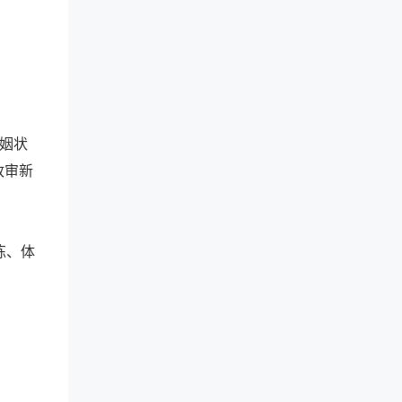
姻状
政审新
练、体