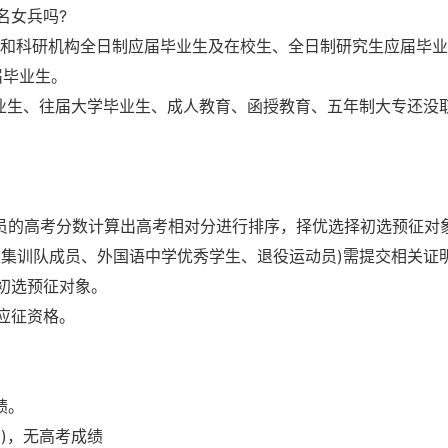
名女兵吗?
学校和科研机构全日制应届毕业生及在校生、全日制研究生应届毕
届毕业生。
毕业生、往届大学毕业生、成人教育、函授教育、五年制大专还没
人员的高考分数计算出高考相对分进行排序，择优选择初选预征对
家集训队成员、外国语中学优秀学生、退役运动员)需提交相关证
初选预征对象。
应征资格。
绩。
)，无高考成绩