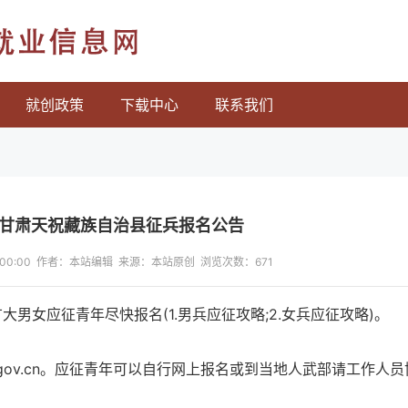
就业信息网
就创政策
下载中心
联系我们
年甘肃天祝藏族自治县征兵报名公告
13:00:00 作者：本站编辑 来源：本站原创 浏览次数：
671
大男女应征青年尽快报名(1.男兵应征攻略;2.女兵应征攻略)。
b.gov.cn。应征青年可以自行网上报名或到当地人武部请工作人