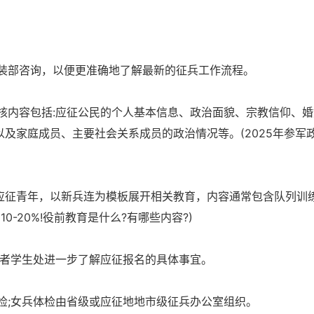
装部咨询，以便更准确地了解最新的征兵工作流程。
核内容包括:应征公民的个人基本信息、政治面貌、宗教信仰、婚
以及家庭成员、主要社会关系成员的政治情况等。(2025年参军
择应征青年，以新兵连为模板展开相关教育，内容通常包含队列训
-20%!役前教育是什么?有哪些内容?)
或者学生处进一步了解应征报名的具体事宜。
检;女兵体检由省级或应征地地市级征兵办公室组织。