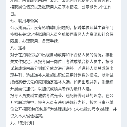
才网、西青政务网进行公示。公示内容包括用人单位名称、
招聘岗位情况以及拟聘用人员基本情况。公示期为5个工作
日。
七、聘用与备案
公示期满后，没有影响聘用问题的，招聘单位及其主管部门
按照有关规定将拟聘用人员名单报西青区人力资源和社会保
障局，办理聘用、备案手续。
八、递补
对于在招聘过程中出现自动放弃和不合格人员的情况，按相
关文件规定，从报考同一岗位且考试成绩合格人员中，按考
试总成绩由高分到低分依次进行递补。若递补人员总成绩出
现并列，造成递补人数超出职位录用计划数的情况，以笔试
成绩高者优先的原则确定递补人选，如仍出现并列，则组织
开展面试加试，以加试成绩高者作为最终人选。
报考人员要树立诚信考试光荣、违纪舞弊可耻的理念。在公
开招聘过程中，报考人员有违纪违规行为的，按照《事业单
位公开招聘违纪违规行为处理规定》(人社部35号令)处理，并
记入本人诚信档案。
九、特别说明