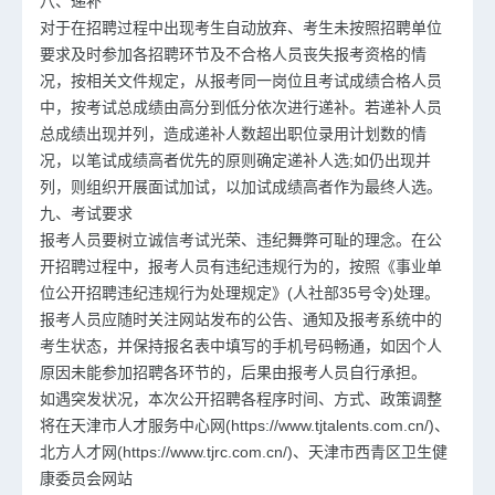
八、递补
对于在招聘过程中出现考生自动放弃、考生未按照招聘单位
要求及时参加各招聘环节及不合格人员丧失报考资格的情
况，按相关文件规定，从报考同一岗位且考试成绩合格人员
中，按考试总成绩由高分到低分依次进行递补。若递补人员
总成绩出现并列，造成递补人数超出职位录用计划数的情
况，以笔试成绩高者优先的原则确定递补人选;如仍出现并
列，则组织开展面试加试，以加试成绩高者作为最终人选。
九、考试要求
报考人员要树立诚信考试光荣、违纪舞弊可耻的理念。在公
开招聘过程中，报考人员有违纪违规行为的，按照《事业单
位公开招聘违纪违规行为处理规定》(人社部35号令)处理。
报考人员应随时关注网站发布的公告、通知及报考系统中的
考生状态，并保持报名表中填写的手机号码畅通，如因个人
原因未能参加招聘各环节的，后果由报考人员自行承担。
如遇突发状况，本次公开招聘各程序时间、方式、政策调整
将在天津市人才服务中心网(https://www.tjtalents.com.cn/)、
北方人才网(https://www.tjrc.com.cn/)、天津市西青区卫生健
康委员会网站