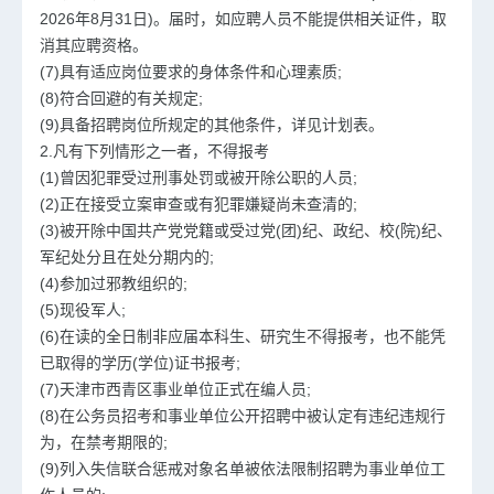
2026年8月31日)。届时，如应聘人员不能提供相关证件，取
消其应聘资格。
(7)具有适应岗位要求的身体条件和心理素质;
(8)符合回避的有关规定;
(9)具备招聘岗位所规定的其他条件，详见计划表。
2.凡有下列情形之一者，不得报考
(1)曾因犯罪受过刑事处罚或被开除公职的人员;
(2)正在接受立案审查或有犯罪嫌疑尚未查清的;
(3)被开除中国共产党党籍或受过党(团)纪、政纪、校(院)纪、
军纪处分且在处分期内的;
(4)参加过邪教组织的;
(5)现役军人;
(6)在读的全日制非应届本科生、研究生不得报考，也不能凭
已取得的学历(学位)证书报考;
(7)天津市西青区事业单位正式在编人员;
(8)在公务员招考和事业单位公开招聘中被认定有违纪违规行
为，在禁考期限的;
(9)列入失信联合惩戒对象名单被依法限制招聘为事业单位工