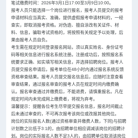
笔试缴费时间：2026年3月1日17:00至3月9日10:00。
报考人员只能选择一个岗位进行报名，报考人员提交的报考
申请材料应当真实、准确，提供虚假报考申请材料的，一经
查实，即取消报考资格。对伪造、擅自涂改有关证件、材
料、信息，骗取考试资格的，将按照有关规定予以处理，后
果由报考人员自负。
考生需在规定时间登录报名网站，须以真实姓名、身份证号
码等相关信息进行报名系统注册。注册成功后，按照报名系
统要求正确、如实填写相关信息，并选择招聘岗位。报考人
员提交报名申请后，报考单位在48小时内通过报名系统反馈
资格审查结果。报考人员提交报名信息后，应随时注意查看
审查结果，通过报名审查的报考人员在规定时间内缴费确
认。报名审查通过并缴费后，不能退费，请慎重报名。凡在
规定时间内未完成网上缴费者，将视为弃考。
温馨提示：提醒各位考生尽早提交报名信息，报名时间截止
后未通过审查的，不可再次报考该岗位或改报其他岗位。
岗位的实际报名人数(通过资格审查并缴费人数，下同)与招聘
计划数之比低于3:1的，由招聘单位相应调减该岗位的招聘计
划。岗位的实际报名人数不足3人的，由招聘单位取消该岗位