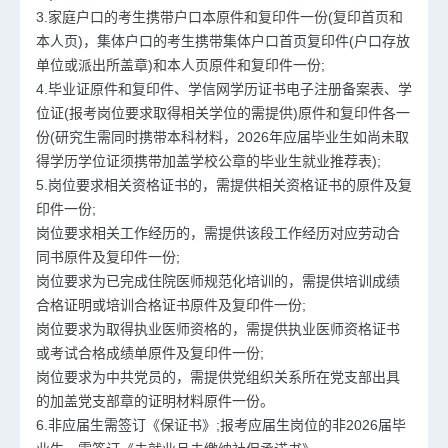
3.家庭户口的考生携带户口本原件和复印件一份(复印首页和
本人页)，集体户口的考生携带集体户口首页复印件(户口存放
单位或派出所盖章)和本人页原件和复印件一份;
4.毕业证原件和复印件、学信网学历证书电子注册备案表、学
位证(报考岗位要求取得相关学位的需提供)原件和复印件各一
份(研究生需同时携带本科材料，2026年应届毕业生如尚未取
得学历学位证须携带加盖学校公章的毕业生就业推荐表);
5.岗位要求相关资格证书的，需提供相关资格证书的原件及复
印件一份;
岗位要求相关工作经历的，需提供该段工作经历对应劳动合
同书原件及复印件一份;
岗位要求为已完成住院医师规范化培训的，需提供培训成绩
合格证明或培训合格证书原件及复印件一份;
岗位要求为取得执业医师资格的，需提供执业医师资格证书
或考试合格成绩单原件及复印件一份;
岗位要求为中共党员的，需提供党组织关系所在党支部出具
的加盖党支部章的证明材料原件一份。
6.非应届生需签订《保证书》;报考应届生岗位的非2026届毕