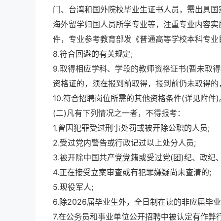
门、台湾和国外院校毕业生证书人员，需出具国
海外留学归国人员所学专业等，注重专业内容实
件，专业参考教育部发《普通高等学校本科专业目录(
8.符合回避的有关规定;
9.取得相应学科、学段的教师资格证书(暂未取
资格证的，须在报到前取得，报到前仍未取得的，
10.符合招聘岗位所需的其他资格条件(详见附件)
(二)凡有下列情况之一者，不得报考：
1.曾因犯罪受过刑事处罚或被开除公职的人员;
2.受过党内警告或行政记过以上处分人员;
3.被开除中国共产党党籍或受过党(团)纪、政纪
4.正在接受立案审查或有犯罪嫌疑尚未查清的;
5.现役军人;
6.除2026届毕业生外，全日制在读的非应届毕
7.在公务员和事业单位公开招聘中被认定有作弊