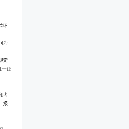
聘环
间为
规定
任一证
和考
，报