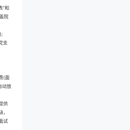
表”和
加盖院
;
党支
费(面
自动放
提供
缺，
面试