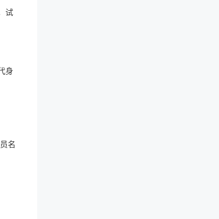
，试
代身
人员名