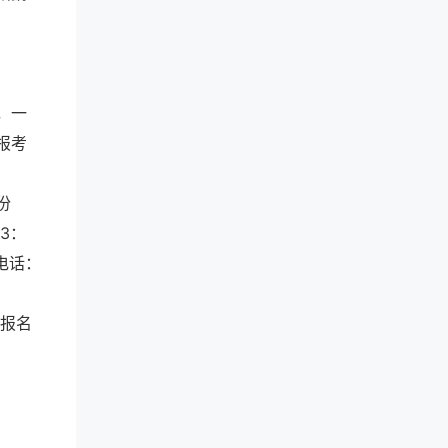
，一
报考
份
13：
电话：
。报名