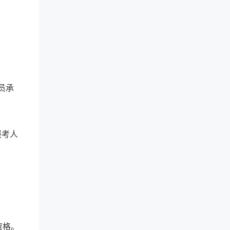
员承
报考人
资格。