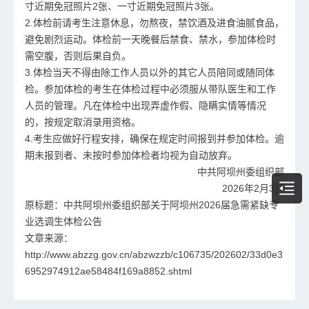
寸近期免冠照片2张、一寸近期免冠照片3张。
2.体检前请考生注意休息，勿熬夜，禁饮酒及进食油腻食品，
避免剧烈运动。体检前一天晚餐后禁食、禁水，参加体检时
需空腹，否则后果自负。
3.体检当天不得由除工作人员以外的其它人员陪同或随同体
检。参加体检的考生在体检过程中必须服从带队医生和工作
人员的管理。凡在体检中出现弄虚作假、隐瞒实情等情况
的，按规定取消录用资格。
4.考生应做好行程安排，确保在规定时间报到并参加体检。逾
期未报到者、未按时参加体检者均视为自动放弃。
中共阿坝州委组织部
2026年2月3日
原标题：中共阿坝州委组织部关于阿坝州2026届急需紧缺专
业选调生体检公告
文章来源：
http://www.abzzg.gov.cn/abzwzzb/c106735/202602/33d0e3
6952974912ae58484f169a8852.shtml