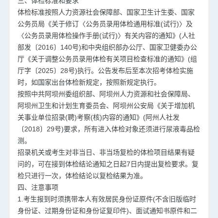
三、体检标准和要求
体检标准按照人力资源社会保障部、国家卫生计生委、国家
公务员局《关于修订〈公务员录用体检通用标准(试行)〉及
〈公务员录用体检操作手册(试行)〉有关内容的通知》(人社
部发〔2016〕140号)和中央组织部办公厅、国家卫健委办公
厅《关于调整公务员录用体检有关项目检查标准的通知》(组
厅字〔2025〕28号)执行。公告发布后至本次招考体检实施
时，如国家出台体检新规定，按照新规定执行。
按照中共阿坝州委组织部、阿坝州人力资源和社会保障局、
阿坝州卫生和计划生育委员会、阿坝州公安局《关于增加机
关事业单位招录(聘)考察(核)内容的通知》(阿州人社发
〔2018〕29号)要求，所有进入体检对象还须进行尿液毒品检
测。
招录机关或考生对非当日、非当场复检的体检项目结果有疑
问的，可在接到体检结论通知之日起7日内提出复检要求。复
检只进行一次，体检结论以复检结果为准。
四、注意事项
1.考生报到时须携带本人有效居民身份证原件(不含旧版临时
身份证、过期身份证和身份证复印件)、面试通知书原件和二