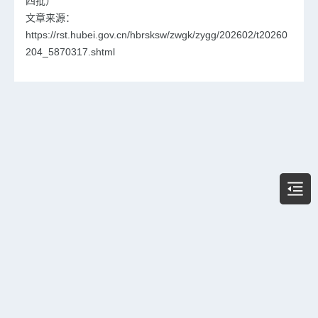
四批）
文章来源：
https://rst.hubei.gov.cn/hbrsksw/zwgk/zygg/202602/t20260
204_5870317.shtml