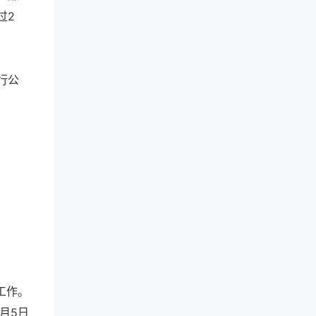
过2
行公
工作。
2月5日