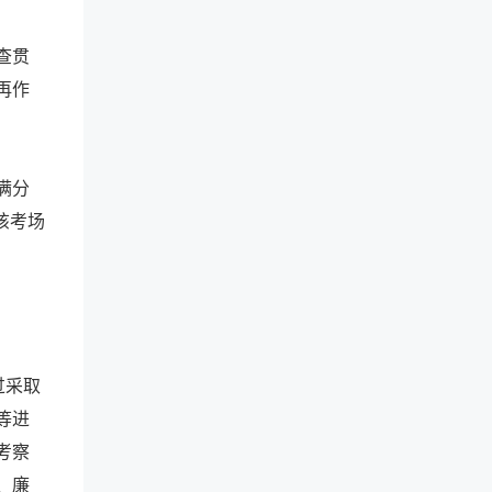
查贯
再作
满分
该考场
过采取
等进
考察
、廉