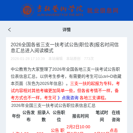
详情
2026全国各省三支一扶考试公告|职位表|报名时间信
息汇总进入阅读模式
2026-01-28 17:10:39 本站编辑 本站原创
773
次
中公教育为大家整理了2026年全国各地
三支一扶考试
公告职
位表信息汇总，以供考生参考，有需要的考生可以ctrl+D收藏
本页面（灰色为2025年信息）。
三支一扶的起报为专科，考
试内容相对其他考编更加简单一些，但各省考情不一样，备
考方式也不一样，考生可
》点我咨询
各地三支课程。
2026年全国三支一扶考试公告职位表信息汇总
公告发
招录人
公告职
笔试时
在线
年份
报名时间
布
数
位
间
咨询
2月2日10:00
公告
职
点击