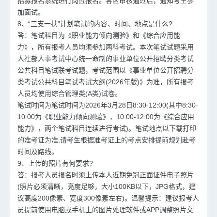
招募报名系统进行岗位报名。各区审核通过后，通知考生参
加面试。
8、“三支一扶”计划笔试的内容、时间、地点是什么?
答：笔试科目为《职业能力倾向测验》和《综合应用能
力》，所有报考人员均须参加两科考试。本次笔试试题采用
人社部人事考试中心统一命制的事业单位公开招聘分类考试
公共科目笔试联考试题，考试范围以《事业单位公开招聘分
类考试公共科目笔试考试大纲(2026年版)》为准，所有报考
人员均使用综合管理类(A类)试卷。
笔试时间为笔试时间为2026年3月28日8:30-12:00(其中8:30-
10:00为《职业能力倾向测验》，10:00-12:00为《综合应用
能力》，两个笔试科目连续进行考试)。笔试地点以下载打印
的准考证为准,请考生根据准考证上的考点安排提前规划赴考
时间及路线。
9、上传的照片有何要求?
答：报考人员报名时须上传本人近期免冠正面证件电子照片
(照片必须清晰，亮度足够，大小100KB以下，JPG格式，建
议高度200像素、宽度300像素左右)。温馨提示：建议报考人
员提前使用电脑或手机上的图片处理软件或APP调整照片文