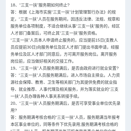
18、“三支一扶”服务期如何终止?
答：根据《上海市实施“三支一扶”计划管理暂行办法》的规
定，“三支一扶”人员在服务期间，因违反法律、法规、规章和
服务单位各项制度，不适合继续从事“三支一扶”服务的，经区
人才部门备案后，可终止其“三支一扶”服务资格。
“三支一扶”人员本人申请终止服务的，应当提前15日(支教人
员应提前30日)向服务单位及区人才部门提出书面申请，经服
务单位及区人才部门同意后，方可离开服务岗位。离开服务
岗位前，应当做好相关的交接工作。
19、“三支一扶”人员服务期满后，是否由政府进行就业安置?
答：“三支一扶”人员服务期满后，进入市场自主择业。人力资
源社会保障、教育、卫生等相关部门为其提供免费的就业指
导、就业推荐、人事代理及相关服务，并为落实就业的“三支
一扶”人员办理各种人事关系转接手续。
20、“三支一扶”人员服务期满后，是否可享受事业单位优先录
用?
答：服务期满考核合格的“三支一扶”人员，服务期满当年报考
本区事业单位的，同等条件下优先录用;服务期满考核合格的