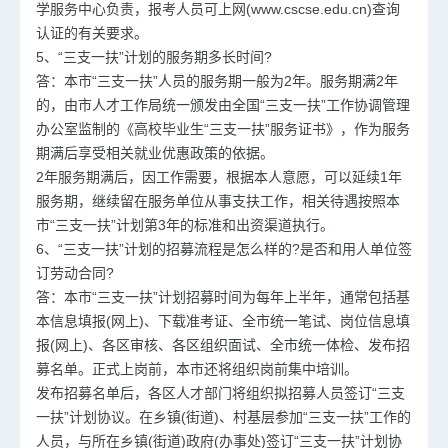
学服务中心负责，报考人员可上网(www.cscse.edu.cn)查询
认证的有关要求。
5、“三支一扶”计划的服务期多长时间?
答：本市“三支一扶”人员的服务期一般为2年。服务期满2年
的，由市人才工作局统一颁发由全国“三支一扶”工作协调管理
办公室监制的《高校毕业生“三支一扶”服务证书》，作为服务
期满后享受相关就业优惠政策的依据。
2年服务期满后，因工作需要，根据本人意愿，可以延续1年
服务期，继续留在服务单位从事支扶工作，相关待遇按照本
市“三支一扶”计划第3年的标准和出资渠道执行。
6、“三支一扶”计划的招募流程是怎么样的?是否和用人单位签
订劳动合同?
答：本市“三支一扶”计划招募时间为每年上半年，通常包括基
本信息填报(网上)、下载准考证、全市统一笔试、岗位信息填
报(网上)、各区审核、各区组织面试、全市统一体检、发布招
募名单。正式上岗前，本市还将组织岗前集中培训。
发布招募名单后，各区人才部门将组织拟招募人员签订“三支
一扶”计划协议。在乡镇(街道)、村基层参加“三支一扶”工作的
人员，与所在乡镇(街道)政府(办事处)签订“三支一扶”计划协