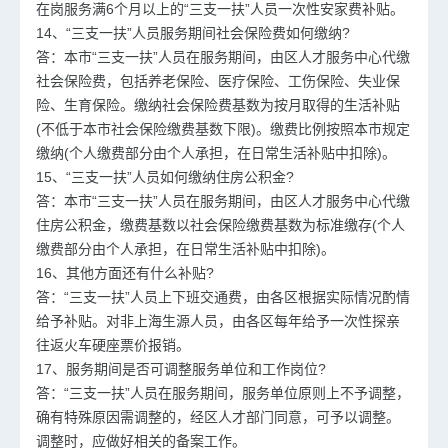
在岗服务满6个月以上的“三支一扶”人员一次性安家费补贴。
14、“三支一扶”人员服务期间社会保险费如何缴纳?
答：本市“三支一扶”人员在服务期间，由区人才服务中心代缴
社会保险费，包括养老保险、医疗保险、工伤保险、失业保
险、生育保险。缴纳社会保险费基数为按月取得的生活补贴
(不低于本市社会保险缴费基数下限)。缴费比例按照本市规定
缴纳(个人缴费部分由个人承担，在日常生活补贴中扣除)。
15、“三支一扶”人员如何缴纳住房公积金?
答：本市“三支一扶”人员在服务期间，由区人才服务中心代缴
住房公积金，缴费基数以社会保险缴费基数为标准缴存(个人
缴费部分由个人承担，在日常生活补贴中扣除)。
16、其他方面还有什么补贴?
答：“三支一扶”人员上下班交通费，由各区根据实际情况酌情
给予补贴。对非上海生源人员，由各区每年给予一次性探亲
往返火车硬座票价报销。
17、服务期间是否可调整服务单位和工作岗位?
答：“三支一扶”人员在服务期间，服务单位原则上不予调整，
确有特殊原因需调整的，经区人才部门同意，可予以调整。
调整时，应做好相关的备案工作。