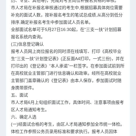
历、专业、其他等)，完成对考生岗位补报名资格的审核。
市人才局在补报名审核通过的考生中,根据招募具体岗位需要
补充的面试人数，按补报名考生的笔试总成绩,从高分到低分
排序,确定补报名考生中参加面试人员名单。
全部面试名单可于5月27日16:30起，在“三支一扶”计划招募
报名系统内查询。
(三)信息登记确认
报考人员网上岗位报名的同时须在线填写、打印《高校毕业
生“三支一扶”计划登记表》(正反面A4打印，一式三份)，并在
打印出的《登记表》“本人承诺”一栏签字。在参加面试前到所
在高校就业主管部门进行信息确认和政审。经所在高校就业
主管部门盖章确认的《登记表》由本人保存，参加面试时随
身携带原件。
五、面试
市人才局6月上旬组织面试工作，具体时间、注意事项由报考
区人才局通知考生。
六、确定人选
(一)经面试合格的考生，由区人才局通知参加全市统一体检。
体检工作参照公务员录用标准和要求执行。报考人员因体