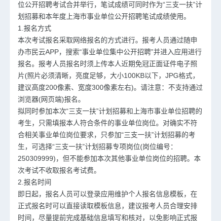
位公开招聘考试合并举行，笔试成绩可同时作为“三支一扶”计
划招募和本年度上海市事业单位公开招聘笔试成绩使用。
1.报名方式
本次考试报名采取网络报名的方式进行。报考人员通过随申
办市民云APP，搜索“事业单位集中公开招聘”并进入应用进行
报名。报考人员报名时须上传本人近期免冠正面证件电子照
片(照片必须清晰，亮度足够，大小100KB以下，JPG格式，
建议高度200像素、宽度300像素左右)。请注意：不支持通过
浏览器(网页端)报名。
拟同时参加本次“三支一扶”计划招募和上海市
事业单位招聘
的
考生，只需填报本人符合条件的事业单位岗位。对确实不符
合相关事业单位岗位要求，只参加“三支一扶”计划招募的考
生，可选择“三支一扶”计划招募专项岗位(岗位编号：
250309999)，但不能参加本次其他事业单位岗位的招聘。本
次考试不收取报名考试费。
2.报名时间
即日起，报名人员可以登录应用维护个人报名信息模板，在
正式报名时可以直接读取模板信息，建议报考人员合理安排
时间，尽量提前完成基础信息填写和核对，以免影响正式报