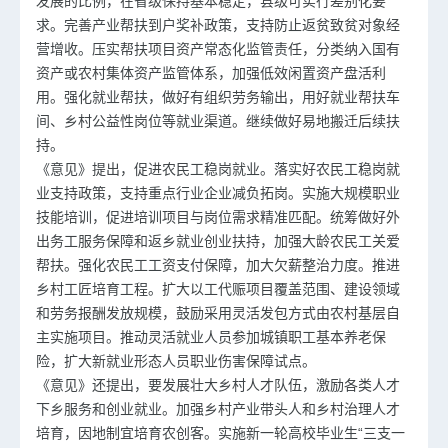
发展的比例，在省级保持基本稳定，县级可实行差别化要
求。完善产业帮扶到户奖补政策，支持防止返贫致贫对象经
营增收。压实帮扶项目资产常态化监管责任，分类纳入国有
资产或农村集体资产监管体系，加强低效闲置资产盘活利
用。强化就业帮扶，做好有组织劳务输出，用好就业帮扶车
间、乡村公益性岗位等就业渠道。继续做好易地搬迁后续扶
持。
《意见》提出，促进农民工稳岗就业。落实好农民工稳岗就
业支持政策，支持重点行业企业减负拓岗。实施大规模职业
技能培训，促进培训项目与岗位需求精准匹配。统筹做好外
出务工服务保障和返乡就业创业扶持，加强大龄农民工关爱
帮扶。强化农民工工资支付保障，加大欠薪整治力度。推进
乡村工匠培育工程。扩大以工代赈项目覆盖范围、建设领域
和劳务报酬发放规模，鼓励采用灵活发包方式由农村基层自
主实施项目。推动灵活就业人员参加城镇职工基本养老保
险，扩大新就业形态人员职业伤害保障试点。
《意见》还提出，要发展壮大乡村人才队伍，激励各类人才
下乡服务和创业就业。加强乡村产业带头人和乡村治理人才
培育，因地制宜培育农创客。实施新一轮高校毕业生“三支一