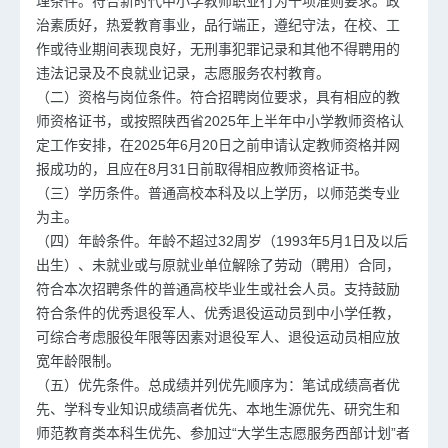
理条件。符合新时代中小学教师职业行为十项准则要求。政
治素质好，热爱教育事业，品行端正，遵纪守法，在校、工
作或待业期间表现良好，无刑事犯罪记录和其他不得聘用的
违法记录及不良就业记录，志愿服务农村教育。
（二）资格与岗位条件。符合招聘岗位要求，具有相应的
教
师资格证
书，或按照陕西省2025年上半年中小学
教师资格认
定
工作安排，在2025年6月20日之前申请认定教师资格并网
报成功的，且应在8月31日前取得相应教师资格证书。
（三）学历条件。普通高校本科及以上学历，以师范类专业
为主。
（四）年龄条件。年龄不超过32周岁（1993年5月1日及以后
出生）、未就业或与原就业单位解除了劳动（聘用）合同，
符合本次招聘条件的普通高校毕业生或社会人员。支持鼓励
符合条件的优秀退役军人、优秀退役运动员到中小学任教，
可综合考虑服役年限等因素对退役军人、退役运动员相应放
宽年龄限制。
（五）优先条件。总成绩并列优先顺序为：笔试成绩高者优
先、学科专业知识成绩高者优先、本地生源优先、研究生和
师范教育类本科生优先、参加过“大学生志愿服务西部计划”者