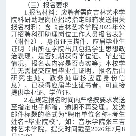
（三）报名要求
1.报名材料
：应聘者需向吉林艺术学
院科研助理岗位招聘指定邮箱发送相关
报名材料：含
《
吉林艺术学院
202
6
年公
开招聘科研助理岗位工作人员报名表》
（附件
2）
、身份证
扫描件
、应届毕业生
证明（由所在学院出具包括学生思想政
治表现，是否如期获得学位证、毕业证
情况，
报名表
内容是否真实等；本校学
生无需提交
应届毕业生
证明，报名后由
研究生处
、教务处审核应届身份信
息），已获得应届毕业证书者，可直接
提供毕业证、学位证。
2.在规定报名时间内严格按要求发送
至指定电
子
邮箱，逾期不再受理。发送
邮件标题的格式为
“
聘用单位名称
+
考生
姓名
+
毕业院校
”，如：
音乐学院
张三
吉
林艺术学院
，
提交时间截至
2026年7月8