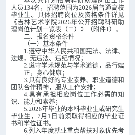
本次共计划招聘科研助理岗位工作
人员
134
名，
招聘范围为
202
6届
普通高校
毕业生
。具体招聘岗位及资格条件详见
《
吉林艺术学院
202
6
年公开招聘科研助
理岗位计划一览表
（
二
）
》（附件
1）。
二、报名资格条件
（一）基本条件
1.遵守中华人民共和国宪法、法律、
法规，无违法、违纪
情
况；
2.遵守学术规范与学术道德，品行端
正，身心健康；
3.具有良好的专业素养、职业道德和
团队合作精神，服从工作安排；
4.具有承担相应岗位工作必需的知
识、能力和素养；
5.
2026年毕业的本科毕业生或研究生
毕业生，
7月1日
前须
取得相应的毕业证
书和
学位证
书
。
6.列入年度就业重点帮扶对象优先考