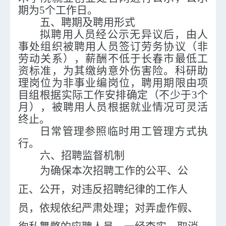
期
为
5个工作日。
五、聘期及聘用形式
拟聘用
人员经公示无异议后，由
人
事处
组织被聘用
人员
签订劳务
协议（非
劳动关系）
，薪酬不低于长春市最低工
资标准，为其缴纳意外伤害险。科研
助
理岗位为非事业编岗位，
聘用期限由项
目组根据实际工作安排确定（不少于
3个
月）
，
被聘用人员根据
就业情况
可
灵活
终止。
日常管理参照临时用工管理方式执
行。
六、招聘监督机制
为确保本次招聘工作的公平、公
正、公开，对违反招聘纪律的工作人
员，依规依纪严肃处理；对弄虚作假、