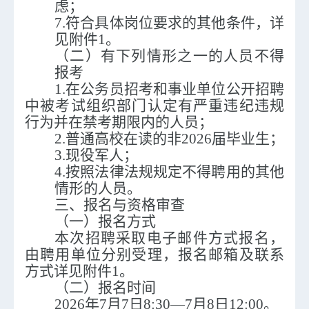
虑；
7.符合具体岗位要求的其他条件，
详
见附件
1
。
（二）有下列情形之一的人员不得
报考
1.在公务员招考和事业单位公开招聘
中被考试组织
部
门认定有严重违纪违规
行为并在禁考期限内的人员；
2.普通高校在读的非202
6届
毕业生；
3.现役军人；
4.按照法律法规规定不得聘用的其他
情形的人员。
三、报名与资格审查
（一）报名方式
本次招聘
采取电子邮件方式报名
，
由
聘用单位
分别受理，报名邮箱及联系
方式详见附件
1。
（二）
报名时间
202
6
年
7
月
7
日
8
:
3
0—
7
月
8
日
1
2
:
0
0
。