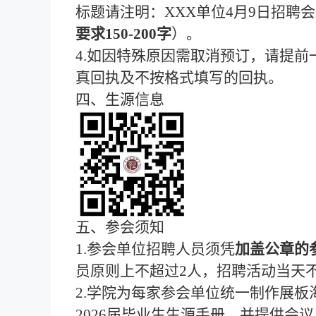
标题请注明：XXX单位
4
月
9
日招聘会
要求
150-200字
）。
4.如因特殊原因需取消预订，请提前
真回执及不按格式填写的回执。
四、生源信息
五、参会须知
1.参会单位招聘人员须凭
加盖公章
的
员原则上不超过
2人，招聘活动当天
2.学院为每家参会单位统一制作展板
2026届毕业生生源手册，并提供会