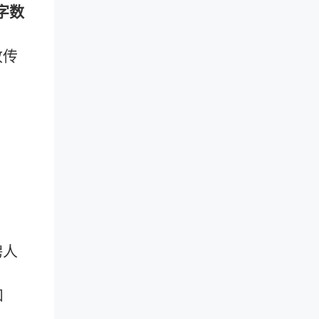
字数
收传
聘人
和