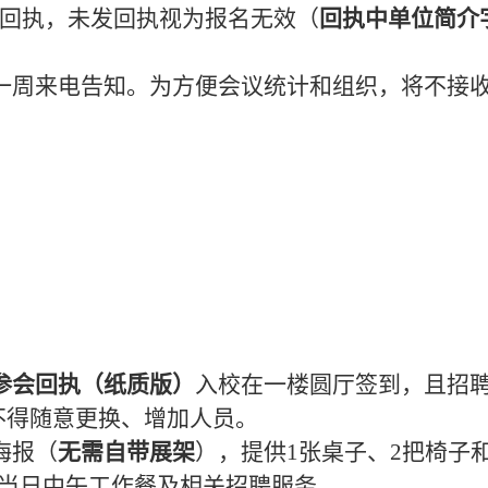
回执，未发回执视为报名无效（
回执中单位简介
一周
来电告知。为方便会议统计和组织，将不接
参会回执
（
纸质版
）
入校
在一楼圆厅签到
，且招
不得随意更换、增加人员。
海报（
无需
自带展架
），提供
1张桌子、2把椅子
议当日中午工作餐及相关招聘服务。