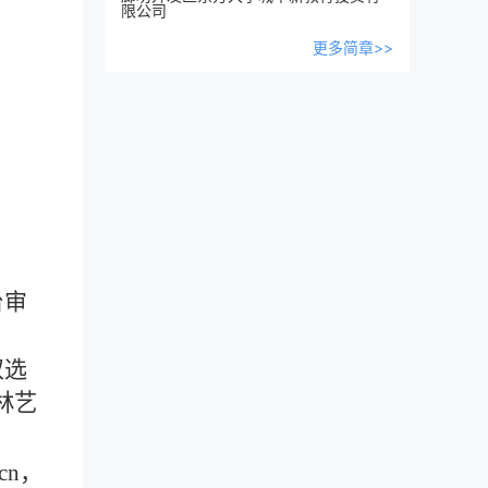
限公司
更多简章>>
台审
双选
林艺
u.cn，