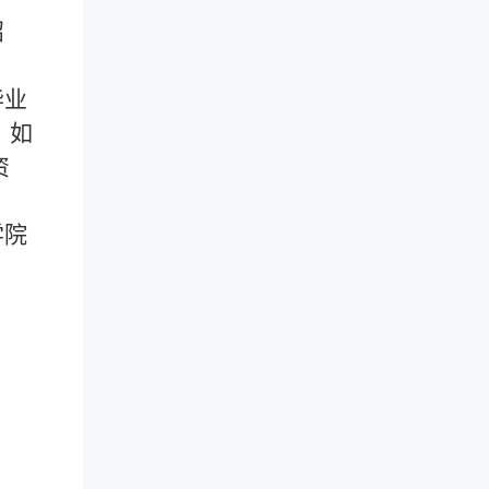
招
毕业
。如
资
学院