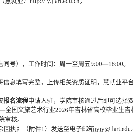
（慧就业）
http://jy.jlart.edu.cn。
（微信同号），工作时间：周一至周五9:00—18:00。
将信息填写完整，上传相关资质证明，慧就业平
按
报名流程
申请入驻，学院审核通过后即可选择
—全国文旅艺术行业2026年吉林省高校毕业生吉
院审核。
参会回执
》
（
附件
1
）
发送至电子邮箱
jyjy@jlart.ed